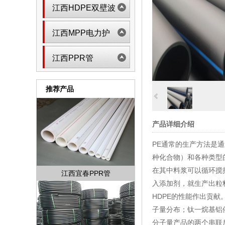
江西HDPE双壁波
纹管
江西MPP电力护
套管
江西PPR管
推荐产品
产品详细介绍
PE通常的生产方法是
种化合物）和各种类型
在其中料浆可以循环搅
江西宜春PPR管
入添加剂，就生产出粒
HDPE的性能作出贡
子量分布；钛一烷基铝
分子量产品的两个串联