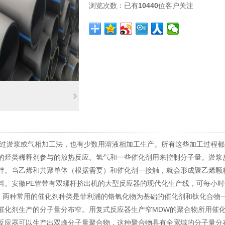
浏览次数：
已有
10440
位客户关注
通过淤浆或气相加工法，也有少数用溶液相加工生产。所有这些加工过程都
的烃类稀释剂参与的放热反应。氢气和一些催化剂用来控制分子量。淤浆
拌。当乙烯和共聚单体（根据需要）和催化剂一接触，就会形成聚乙烯颗
料。
安徽PE管
带有双螺杆挤出机的大型反应器的现代化生产线，可每小时生
献。两种常用的催化剂种类是菲利浦的铬氧化物为基础的催化剂和钛化合物一
催化剂生产的分子量分布窄。用复式反应器生产窄MDW的聚合物所用催化
反应器可以生产出双峰分子量聚合物，这种聚合物具有全宽域的分子量分