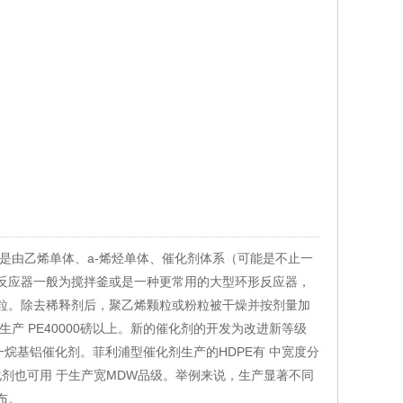
是由乙烯单体、a-烯烃单体、催化剂体系（可能是不止一
反应器一般为搅拌釜或是一种更常用的大型环形反应器，
粒。除去稀释剂后，聚乙烯颗粒或粉粒被干燥并按剂量加
产 PE40000磅以上。新的催化剂的开发为改进新等级
烷基铝催化剂。菲利浦型催化剂生产的HDPE有 中宽度分
剂也可用 于生产宽MDW品级。举例来说，生产显著不同
布。