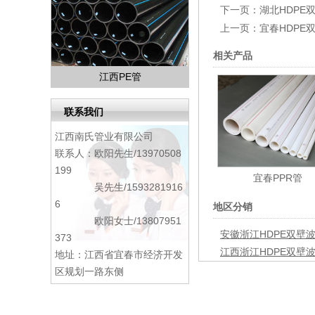
下一页：
湖北HDPE
上一页：
宜春HDPE
相关产品
江西PE管
联系我们
江西南氏管业有限公司
联系人：欧阳先生/13970508
199
宜春PPR管
吴先生/1593281916
6
地区分销
欧阳女士/13807951
安徽浙江HDPE双壁
373
江西浙江HDPE双壁
地址：江西省宜春市经济开发
区规划一路东侧