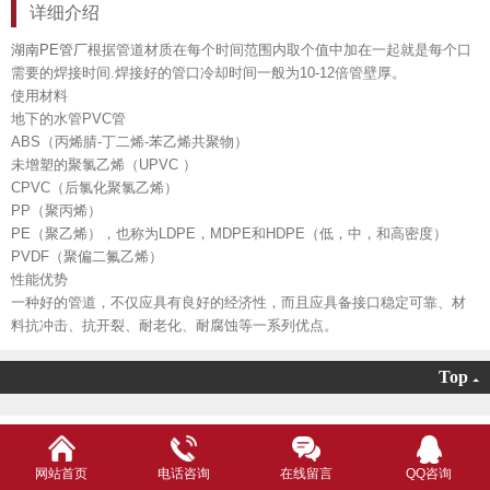
详细介绍
湖南PE管厂
根据管道材质在每个时间范围内取个值中加在一起就是每个口
需要的焊接时间.焊接好的管口冷却时间一般为10-12倍管壁厚。
使用材料
地下的水管PVC管
ABS（丙烯腈-丁二烯-苯乙烯共聚物）
未增塑的聚氯乙烯（UPVC ）
CPVC（后氯化聚氯乙烯）
PP（聚丙烯）
PE（聚乙烯），也称为LDPE，MDPE和HDPE（低，中，和高密度）
PVDF（聚偏二氟乙烯）
性能优势
一种好的管道，不仅应具有良好的经济性，而且应具备接口稳定可靠、材
料抗冲击、抗开裂、耐老化、耐腐蚀等一系列优点。
Top
网站首页
电话咨询
在线留言
QQ咨询